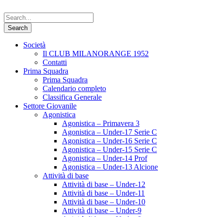
Società
Il CLUB MILANORANGE 1952
Contatti
Prima Squadra
Prima Squadra
Calendario completo
Classifica Generale
Settore Giovanile
Agonistica
Agonistica – Primavera 3
Agonistica – Under-17 Serie C
Agonistica – Under-16 Serie C
Agonistica – Under-15 Serie C
Agonistica – Under-14 Prof
Agonistica – Under-13 Alcione
Attività di base
Attività di base – Under-12
Attività di base – Under-11
Attività di base – Under-10
Attività di base – Under-9