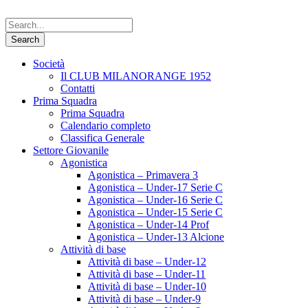
Società
Il CLUB MILANORANGE 1952
Contatti
Prima Squadra
Prima Squadra
Calendario completo
Classifica Generale
Settore Giovanile
Agonistica
Agonistica – Primavera 3
Agonistica – Under-17 Serie C
Agonistica – Under-16 Serie C
Agonistica – Under-15 Serie C
Agonistica – Under-14 Prof
Agonistica – Under-13 Alcione
Attività di base
Attività di base – Under-12
Attività di base – Under-11
Attività di base – Under-10
Attività di base – Under-9