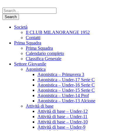
Società
Il CLUB MILANORANGE 1952
Contatti
Prima Squadra
Prima Squadra
Calendario completo
Classifica Generale
Settore Giovanile
Agonistica
Agonistica – Primavera 3
Agonistica – Under-17 Serie C
Agonistica – Under-16 Serie C
Agonistica – Under-15 Serie C
Agonistica – Under-14 Prof
Agonistica – Under-13 Alcione
Attività di base
Attività di base – Under-12
Attività di base – Under-11
Attività di base – Under-10
Attività di base – Under-9