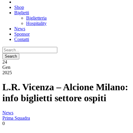
Shop
Biglietti
Biglietteria
Hospitality
News
Sponsor
Contatti
24
Gen
2025
L.R. Vicenza – Alcione Milano:
info biglietti settore ospiti
News
Prima Squadra
0