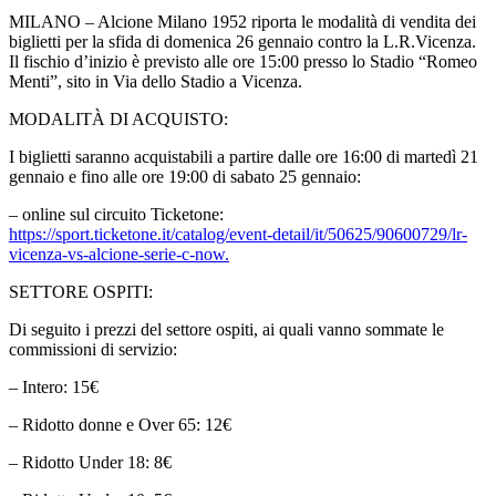
MILANO – Alcione Milano 1952 riporta le modalità di vendita dei
biglietti per la sfida di domenica 26 gennaio contro la L.R.Vicenza.
Il fischio d’inizio è previsto alle ore 15:00 presso lo Stadio “Romeo
Menti”, sito in Via dello Stadio a Vicenza.
MODALITÀ DI ACQUISTO:
I biglietti saranno acquistabili a partire dalle ore 16:00 di martedì 21
gennaio e fino alle ore 19:00 di sabato 25 gennaio:
– online sul circuito Ticketone:
https://sport.ticketone.it/catalog/event-detail/it/50625/90600729/lr-
vicenza-vs-alcione-serie-c-now.
SETTORE OSPITI:
Di seguito i prezzi del settore ospiti, ai quali vanno sommate le
commissioni di servizio:
– Intero: 15€
– Ridotto donne e Over 65: 12€
– Ridotto Under 18: 8€