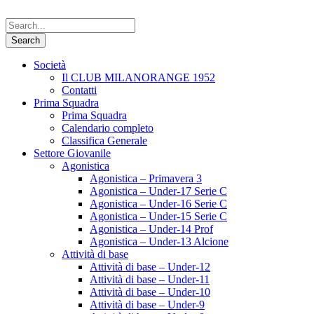
Società
Il CLUB MILANORANGE 1952
Contatti
Prima Squadra
Prima Squadra
Calendario completo
Classifica Generale
Settore Giovanile
Agonistica
Agonistica – Primavera 3
Agonistica – Under-17 Serie C
Agonistica – Under-16 Serie C
Agonistica – Under-15 Serie C
Agonistica – Under-14 Prof
Agonistica – Under-13 Alcione
Attività di base
Attività di base – Under-12
Attività di base – Under-11
Attività di base – Under-10
Attività di base – Under-9