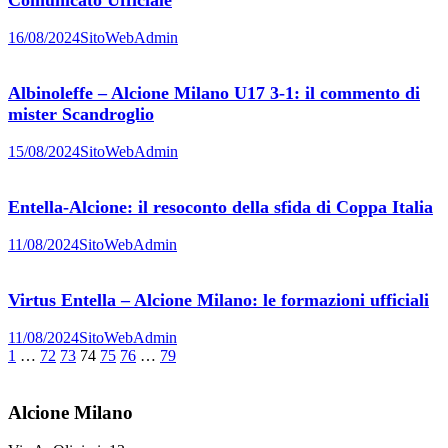
16/08/2024
SitoWebAdmin
Albinoleffe – Alcione Milano U17 3-1: il commento di
mister Scandroglio
15/08/2024
SitoWebAdmin
Entella-Alcione: il resoconto della sfida di Coppa Italia
11/08/2024
SitoWebAdmin
Virtus Entella – Alcione Milano: le formazioni ufficiali
11/08/2024
SitoWebAdmin
1
…
72
73
74
75
76
…
79
Alcione Milano