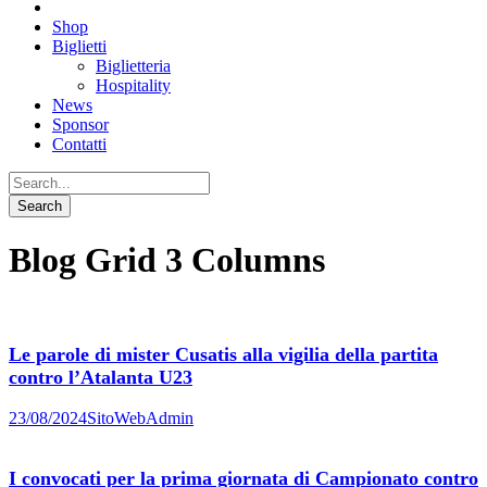
Shop
Biglietti
Biglietteria
Hospitality
News
Sponsor
Contatti
Blog Grid 3 Columns
Le parole di mister Cusatis alla vigilia della partita
contro l’Atalanta U23
23/08/2024
SitoWebAdmin
I convocati per la prima giornata di Campionato contro