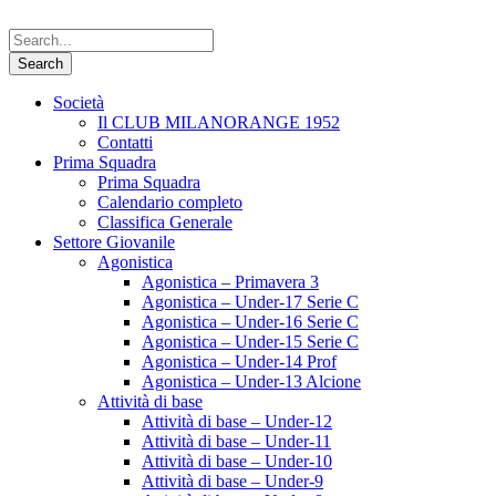
Società
Il CLUB MILANORANGE 1952
Contatti
Prima Squadra
Prima Squadra
Calendario completo
Classifica Generale
Settore Giovanile
Agonistica
Agonistica – Primavera 3
Agonistica – Under-17 Serie C
Agonistica – Under-16 Serie C
Agonistica – Under-15 Serie C
Agonistica – Under-14 Prof
Agonistica – Under-13 Alcione
Attività di base
Attività di base – Under-12
Attività di base – Under-11
Attività di base – Under-10
Attività di base – Under-9