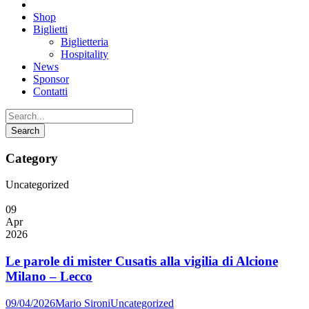
Shop
Biglietti
Biglietteria
Hospitality
News
Sponsor
Contatti
Category
Uncategorized
09
Apr
2026
Le parole di mister Cusatis alla vigilia di Alcione
Milano – Lecco
09/04/2026
Mario Sironi
Uncategorized