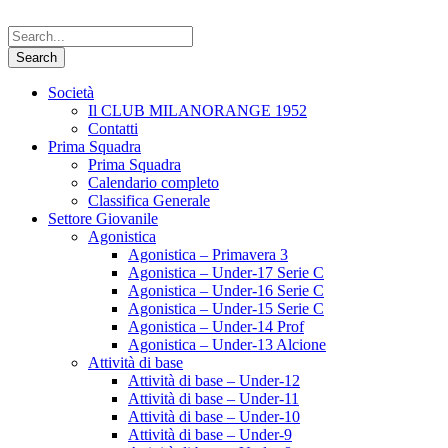
Società
Il CLUB MILANORANGE 1952
Contatti
Prima Squadra
Prima Squadra
Calendario completo
Classifica Generale
Settore Giovanile
Agonistica
Agonistica – Primavera 3
Agonistica – Under-17 Serie C
Agonistica – Under-16 Serie C
Agonistica – Under-15 Serie C
Agonistica – Under-14 Prof
Agonistica – Under-13 Alcione
Attività di base
Attività di base – Under-12
Attività di base – Under-11
Attività di base – Under-10
Attività di base – Under-9